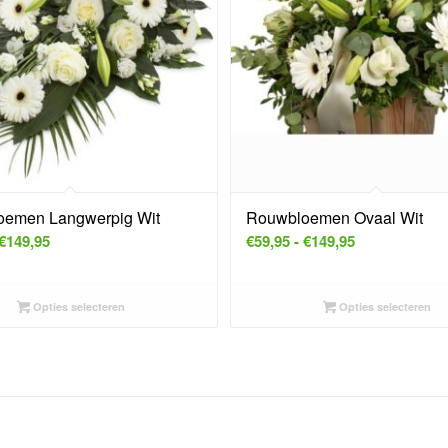
emen Langwerpig Wit
Rouwbloemen Ovaal Wit
Prijsklasse:
Prijsklasse:
€
149,95
€
59,95
-
€
149,95
€59,95
€59,95
tot
tot
Opties selecteren
Opties selecteren
€149,95
€149,95