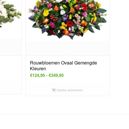
Rouwbloemen Ovaal Gemengde
Kleuren
Prijsklasse:
€
124,95
-
€
349,95
€124,95
tot
Opties selecteren
€349,95