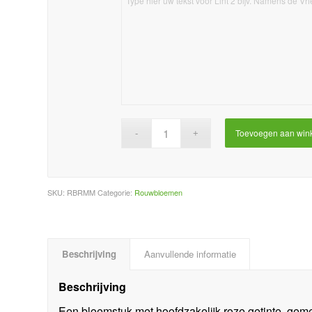
Toevoegen aan win
SKU:
RBRMM
Categorie:
Rouwbloemen
Beschrijving
Aanvullende informatie
Beschrijving
Een bloemstuk met hoofdzakelijk roze getinte, ge