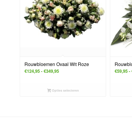
Rouwbloemen Ovaal Wit Roze
Rouwblo
Prijsklasse:
€
124,95
-
€
349,95
€
59,95
-
€124,95
tot
Opties selecteren
€349,95