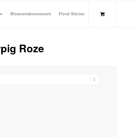
en
Bloemenabonnement
Floral Stories
pig Roze