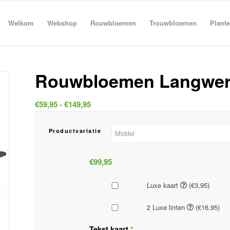
Welkom
Webshop
Rouwbloemen
Trouwbloemen
Plant
Rouwbloemen Langwer
Prijsklasse:
€
59,95
-
€
149,95
€59,95
tot
Productvariatie
€149,95
€
99,95
Luxe kaart
(€3,95)
2 Luxe linten
(€16,95)
Tekst kaart
*