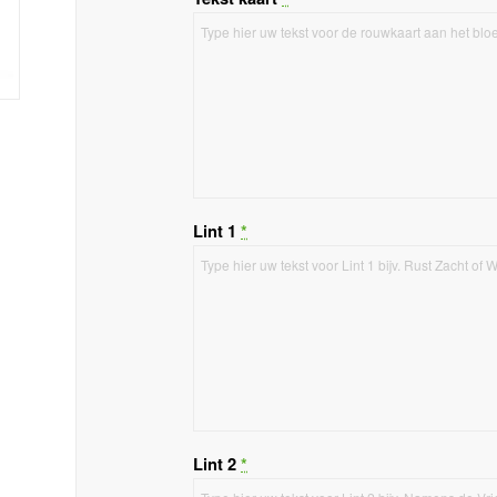
Lint 1
*
Lint 2
*