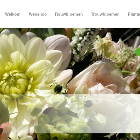
Welkom
Webshop
Rouwbloemen
Trouwbloemen
Plant